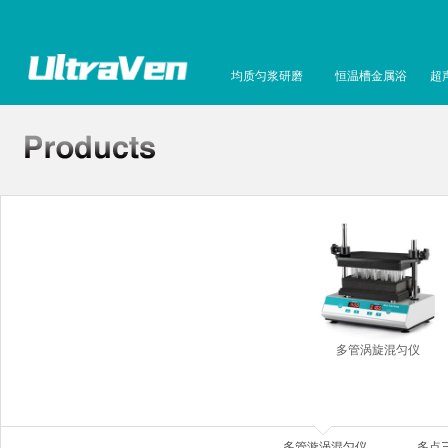
均质匀浆研磨
恒温槽金属浴
超
多管涡旋混匀仪
多管漩涡混匀仪
多点