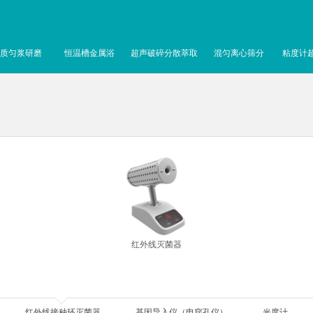
质匀浆研磨
恒温槽金属浴
超声破碎分散萃取
混匀离心筛分
粘度计
红外线灭菌器
红外线接种环灭菌器
基因导入仪（电穿孔仪）
光度计