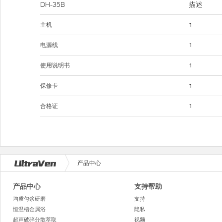
DH-35B
描述
主机
1
电源线
1
使用说明书
1
保修卡
1
合格证
1
产品中心
产品中心
支持帮助
均质匀浆研磨
支持
恒温槽金属浴
隐私
超声破碎分散萃取
视频