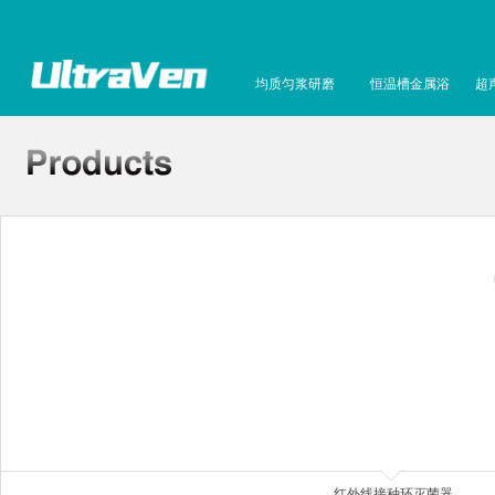
均质匀浆研磨
恒温槽金属浴
超
红外线接种环灭菌器