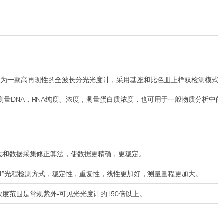
作为一款高再现性的全波长分光光度计，采用基座和比色皿上样双检测模式
测量DNA，RNA纯度、浓度，测量蛋白质浓度，也可用于一般物质分析中
算法和数据采集修正算法，使数据更精确，更稳定。
“4”光程检测方式，稳定性，重复性，线性更加好，测量量程更加大。
浓度范围是常规紫外-可见光光度计的150倍以上。