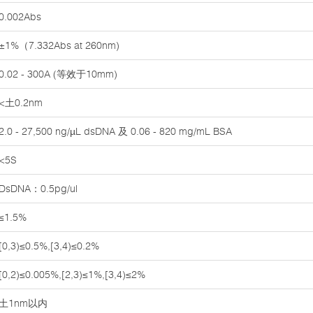
0.002Abs
±1%（7.332Abs at 260nm)
0.02 - 300A (等效于10mm)
<土0.2nm
2.0 - 27,500 ng/µL dsDNA 及 0.06 - 820 mg/mL BSA
<5S
DsDNA：0.5pg/ul
≤1.5%
[0,3)≤0.5%,[3,4)≤0.2%
[0,2)≤0.005%,[2,3)≤1%,[3,4)≤2%
土1nm以内