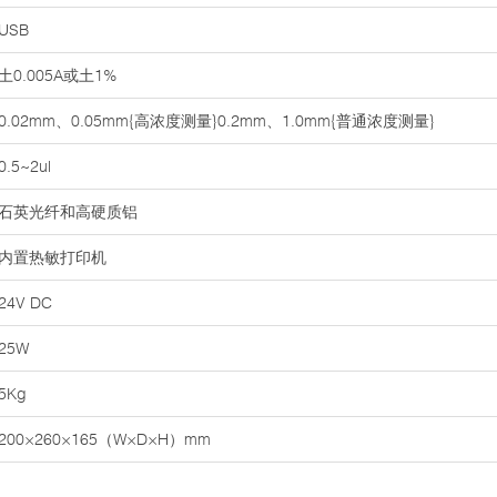
USB
土0.005A或土1%
0.02mm、0.05mm{高浓度测量}0.2mm、1.0mm{普通浓度测量}
0.5~2ul
石英光纤和高硬质铝
内置热敏打印机
24V DC
25W
5Kg
200×260×165（W×D×H）mm