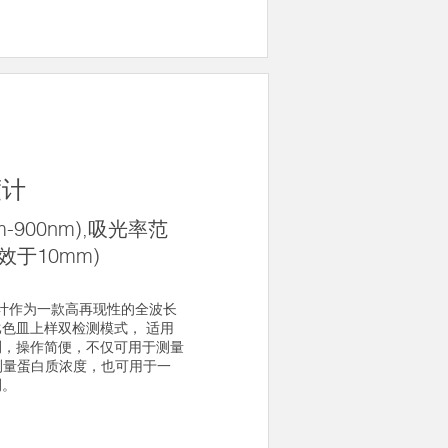
度计
m-900nm),吸光率范
(等效于10mm)
光度计作为一款高再现性的全波长
色皿上样双检测模式， 适用
测，操作简便，不仅可用于测量
，测量蛋白质浓度，也可用于一
测。