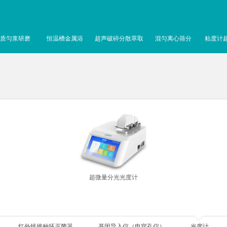
质匀浆研磨
恒温槽金属浴
超声破碎分散萃取
混匀离心筛分
粘度计
超微量分光光度计
红外线接种环灭菌器
基因导入仪（电穿孔仪）
光度计