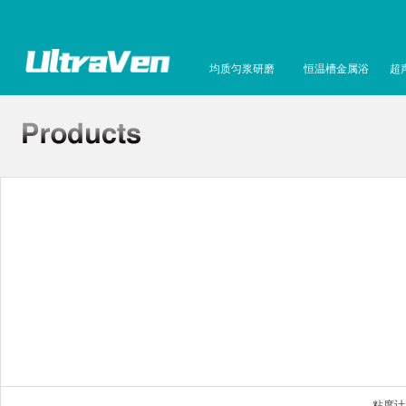
均质匀浆研磨
恒温槽金属浴
超
粘度计