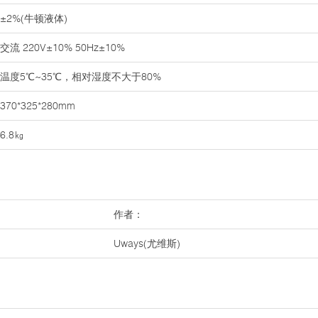
±2%(牛顿液体)
交流 220V±10% 50Hz±10%
温度5℃~35℃，相对湿度不大于80%
370*325*280mm
6.8㎏
作者：
Uways(尤维斯)