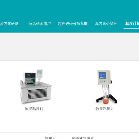
质匀浆研磨
恒温槽金属浴
超声破碎分散萃取
混匀离心筛分
粘度计
恒温粘度计
数显粘度计
粘度计
超声波清洗机