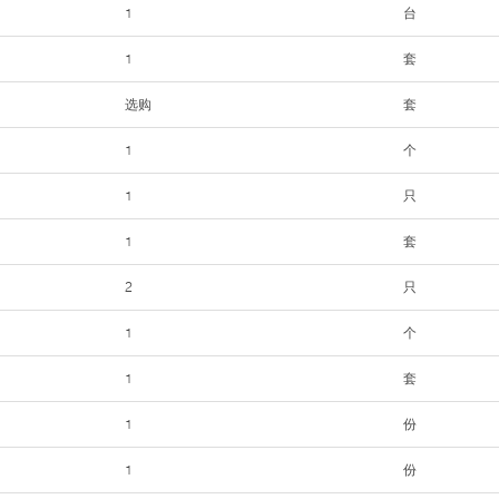
1
台
1
套
选购
套
1
个
1
只
1
套
2
只
1
个
1
套
1
份
1
份