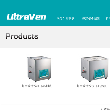
均质匀浆研磨
恒温槽金属浴
超
超声波清洗机（标准版）
超声波清洗仪（加热款）
粘度计