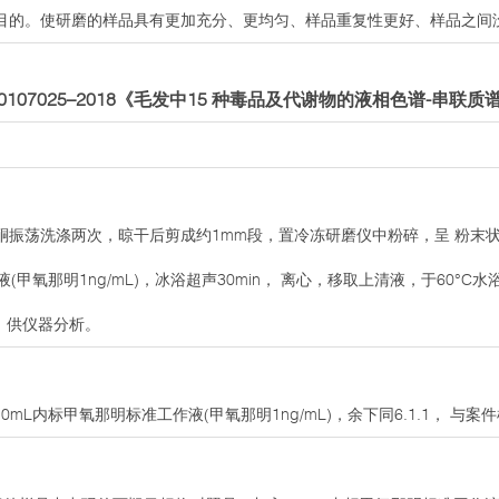
目的。使研磨的样品具有更加充分、更均匀、样品重复性更好、样品之间
D0107025–2018《毛发中15 种毒品及代谢物的液相色谱-串联
振荡洗涤两次，晾干后剪成约1mm段，置冷冻研磨仪中粉碎，呈 粉末状。
液(甲氧那明1ng/mL)，冰浴超声30min， 离心，移取上清液，于60°
溶，供仪器分析。
0mL内标甲氧那明标准工作液(甲氧那明1ng/mL)，余下同6.1.1， 与