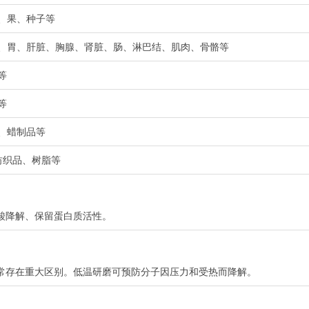
花、果、种子等
肺、胃、肝脏、胸腺、肾脏、肠、淋巴结、肌肉、骨骼等
等
等
岩、蜡制品等
、纺织品、树脂等
酸降解、保留蛋白质活性。
常存在重大区别。低温研磨可预防分子因压力和受热而降解。