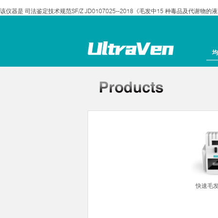
该仪器是 司法鉴定技术规范SF/Z JD0107025--2018《毛发中15 种毒品及代谢
均
组织研磨仪
快速毛