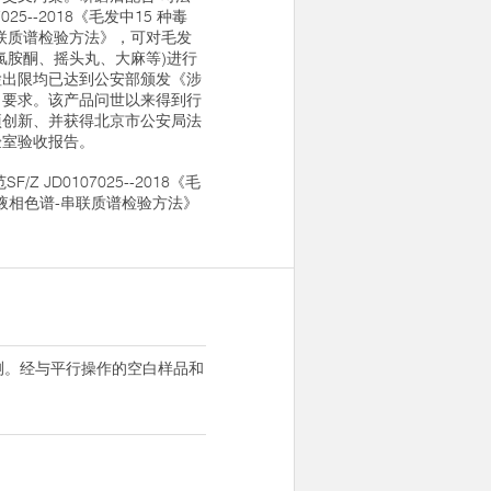
025--2018《毛发中15 种毒
联质谱检验方法》，可对毛发
氯胺酮、摇头丸、大麻等)进行
检出限均已达到公安部颁发《涉
》要求。该产品问世以来得到行
项创新、并获得北京市公安局法
验室验收报告。
Z JD0107025--2018《毛
的液相色谱-串联质谱检验方法》
检测。经与平行操作的空白样品和