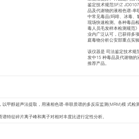
鉴定技术规范SF/Z JD0107
品及代谢物的液相色谱-串
中常见毒品(吗啡、冰毒、
现场快速检测。各种毒品
毒人员毛发样本检测规范
业内广泛认可，已获得多
庭毒物分析公安部重点实
该仪器是 司法鉴定技术规范SF/
发中15 种毒品及代谢物
推荐产品。
以甲醇超声法提取，用液相色谱-串联质谱的多反应监测(MRM)模 式
质谱特征碎片离子峰和离子对相对丰度比进行定性分析。