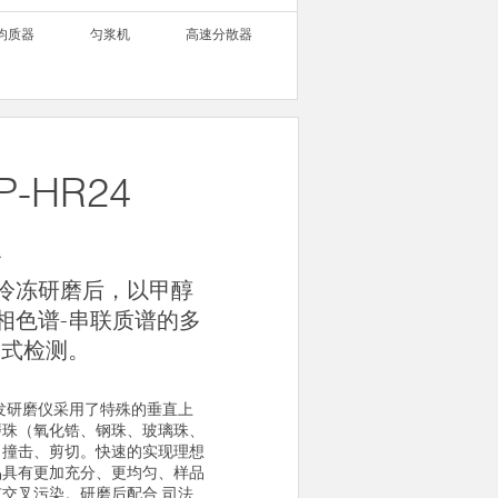
均质器
匀浆机
高速分散器
P-HR24
仪
冷冻研磨后，以甲醇
相色谱-串联质谱的多
 式检测。
冷冻毛发研磨仪采用了特殊的垂直上
磨珠（氧化锆、钢珠、玻璃珠、
、撞击、剪切。快速的实现理想
品具有更加充分、更均匀、样品
交叉污染。研磨后配合 司法