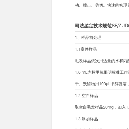
动、撞击、剪切。快速的实现
司法鉴定技术规范SF/Z J
1、样品前处理
1.1案件样品
毛发样品依次用适量的水和丙酮
1.0 mL内标甲氧那明标准工作
干。残留物用100μL甲醇复
1.2 空白样品
取空白毛发样品20mg，加入1.
1.3 添加样品