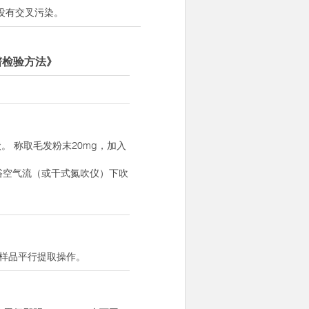
没有交叉污染。
质谱检验方法》
 称取毛发粉末20mg，加入
C水浴空气流（或干式氮吹仪）下吹
案件样品平行提取操作。