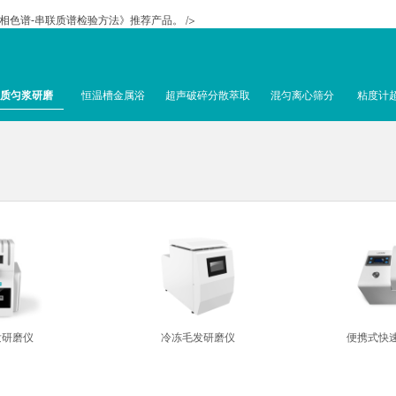
物的液相色谱-串联质谱检验方法》推荐产品。 />
质匀浆研磨
恒温槽金属浴
超声破碎分散萃取
混匀离心筛分
粘度计
发研磨仪
冷冻毛发研磨仪
便携式快